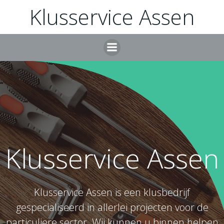
Ga
Klusservice Assen
naar
de
inhoud
Klusservice Assen
Klusservice Assen is een klusbedrijf
gespecialiseerd in allerlei projecten voor de
particuliere sector. Wij kunnen u binnen helpen